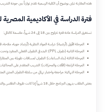
هذه المقارنة تبيّن بوضوح أن الكلية الرسمية تقدم توازناً بين جودة التدريب و
فترة الدراسة في الأكاديمية المصرية ل
تستغرق الدراسة عادة فترة تتراوح بين 18 إلى 24 شهراً، مقسمة كالتالي:
المرحلة الأولى (أرضية): دراسة المواد النظرية (أرصاد جوية، ملاحة، قوانين الطي
المرحلة الثانية (طيران PPL): البدء في الطيران الفعلي المنفرد وتحت الإشراف للحصول على رخصة الخاص.
المرحلة الثالثة (بناء الساعات): الطيران لمسافات طويلة بين المطا
المرحلة الرابعة (الآلات والمحركات): التدريب المتقدم على المحاكيات
المرحلة النهائية: مراجعة واختبار نهائي من سلطة الطيران المدني ال
بعض الطلاب ينهون البرنامج خلال 18 شهراً إذا كانت ظروف الطقس والتدريب مستقرة، لكن هذا يعتمد بشكل فردي على سرعة التقدم في الساعات المطلوبة.