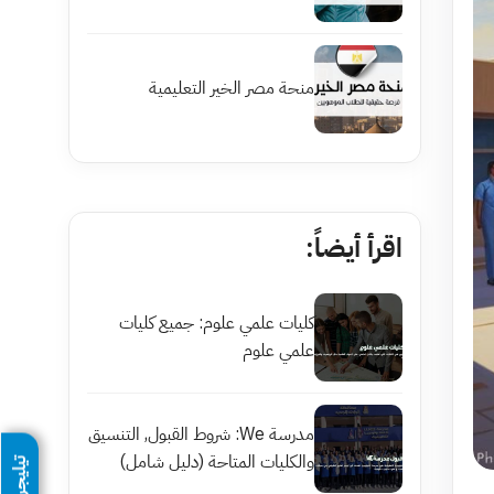
منحة مصر الخير التعليمية
اقرأ أيضاً:
كليات علمي علوم: جميع كليات
علمي علوم
مدرسة We: شروط القبول, التنسيق
والكليات المتاحة (دليل شامل)
تيليجرام