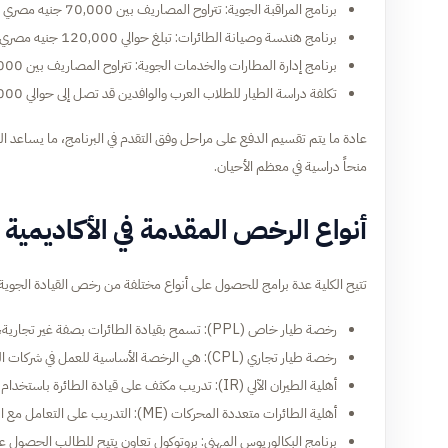
برنامج المراقبة الجوية: تتراوح المصاريف بين 70,000 جنيه مصري و 100,000 جنيه مصري.
برنامج هندسة وصيانة الطائرات: تبلغ حوالي 120,000 جنيه مصري سنويًا.
برنامج إدارة المطارات والخدمات الجوية: تتراوح المصاريف بين 40,000 جنيه مصري و 60,000 جنيه مصري سنويًا.
تكلفة دراسة الطيار للطلاب العرب والوافدين قد تصل إلى حوالي 60,000 دولار أمريكي لمدة 18 شهرًا.
عادة ما يتم تقسيم الدفع على مراحل وفق التقدم في البرنامج، ما يساعد ال
منحاً دراسية في معظم الأحيان.
أنواع الرخص المقدمة في الأكاديمية 
تتيح الكلية عدة برامج للحصول على أنواع مختلفة من رخص القيادة الجوية ا
رخصة طيار خاص (PPL): تسمح بقيادة الطائرات بصفة غير تجارية، وتتطلب 45 ساعة طيران كحد أدنى.
رخصة طيار تجاري (CPL): هي الرخصة الأساسية للعمل في شركات الطيران وتتطلب إتمام 200 ساعة طيران إجمالية.
أهلية الطيران الآلي (IR): تدريب مكثف على قيادة الطائرة باستخدام الأجهزة فقط دون الاعتماد على الرؤية البصرية، وهي إلزامية لطياري الخطوط الجوية.
أهلية الطائرات متعددة المحركات (ME): التدريب على التعامل مع الطائرات التي تعمل بأكثر من محرك.
برنامج البكالوريوس المهني: بروتوكول تعاون يتيح للطالب الحصول 