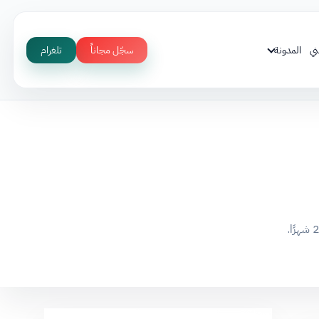
ني
المدونة
سجّل مجاناً
تلغرام