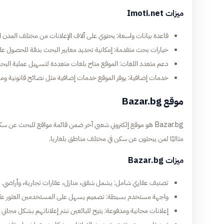
ميزات Imoti.net
قاعدة بيانات واسعة: يحتوي على آلاف الإعلانات من مختلف المدن الب
خيارات بحث متقدمة: إمكانية تحديد معايير البحث بدقة للحصول على
دعم متعدد اللغات: الموقع متاح بلغات متعددة لتسهيل عملية الب
خدمات إضافية: يوفر الموقع خدمات إضافية مثل نصائح قانونية وما
موقع Bazar.bg
Bazar.bg هو موقع إلكتروني شعبي آخر ضمن قائمة مواقع للبحث عن سك
مثاليًا لمن يبحثون عن سكن في مختلف مناطق بلغاريا.
ميزات Bazar.bg
تصنيف عقاري شامل: يشمل شقق، منازل، عقارات تجارية، وأراضي.
واجهة مستخدم بسيطة: تصميم يسهل على المستخدمين العثور على 
إعلانات مجانية ومدفوعة: يتيح للبائعين نشر إعلاناتهم بشكل مجاني أو