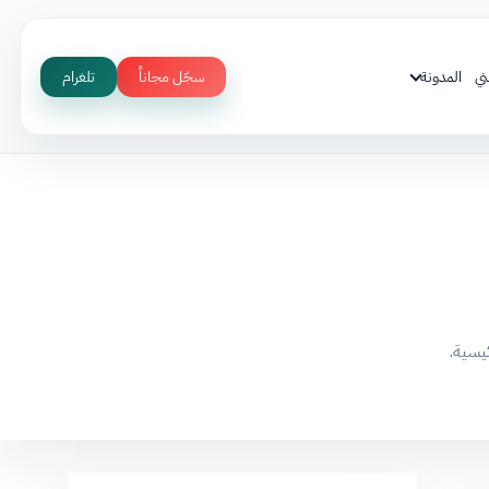
ني
المدونة
سجّل مجاناً
تلغرام