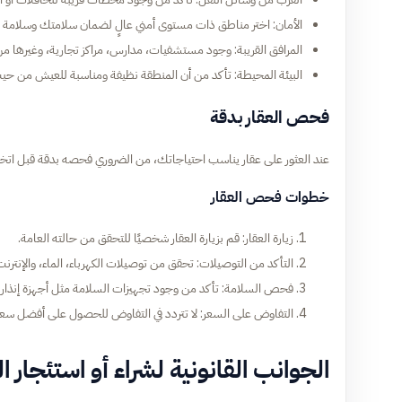
الأمان: اختر مناطق ذات مستوى أمني عالٍ لضمان سلامتك وسلامة ع
المرافق القريبة: وجود مستشفيات، مدارس، مراكز تجارية، وغيرها من ا
البيئة المحيطة: تأكد من أن المنطقة نظيفة ومناسبة للعيش من حيث
فحص العقار بدقة
عند العثور على عقار يناسب احتياجاتك، من الضروري فحصه بدقة قبل اتخاذ ال
خطوات فحص العقار
زيارة العقار: قم بزيارة العقار شخصيًا للتحقق من حالته العامة.
التأكد من التوصيلات: تحقق من توصيلات الكهرباء، الماء، والإنترنت
فحص السلامة: تأكد من وجود تجهيزات السلامة مثل أجهزة إنذار 
التفاوض على السعر: لا تتردد في التفاوض للحصول على أفضل سع
الجوانب القانونية لشراء أو استئجار ا