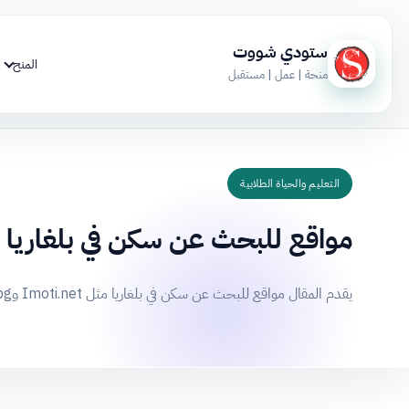
ستودي شووت
المنح
منحة | عمل | مستقبل
التعليم والحياة الطلابية
مواقع للبحث عن سكن في بلغاريا
يقدم المقال مواقع للبحث عن سكن في بلغاريا مثل Imoti.net وBazar.bg ونصائح حول الميزانية والموقع والقوانين وتكاليف المعيشة في مدن رئيسية.