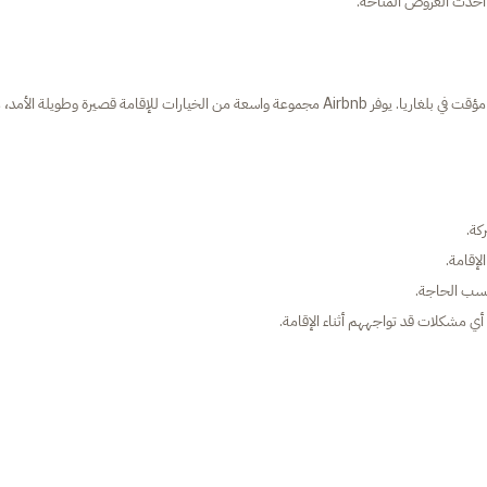
أحدث العروض المتاحة.
بالإضافة إلى المواقع التقليدية، يعتبر Airbnb خيارًا ممتازًا للبحث عن سكن مؤقت في بلغاريا. يوفر Airbnb مجموعة واسعة من الخيارات للإقامة قصيرة وطويلة ال
كة.
إقامة.
 حسب الحاجة.
 مشكلات قد تواجههم أثناء الإقامة.