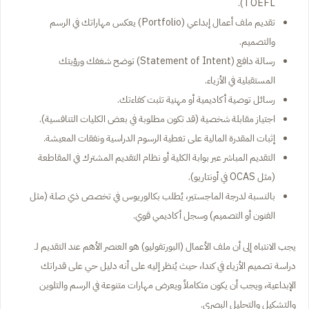
TOEFL).
تقديم ملف أعمال إبداعي (Portfolio) يعكس مهاراتك في الرسم
والتصميم.
رسالة دافع (Statement of Intent) توضح شغفك ورؤيتك
المستقبلية في الأزياء.
رسائل توصية أكاديمية أو مهنية تثبت كفاءتك.
اجتياز مقابلة شخصية (قد تكون مطلوبة في بعض الكليات التنافسية).
إثبات المقدرة المالية على تغطية الرسوم الدراسية ونفقات المعيشة.
التقديم المباشر عبر بوابة الكلية أو نظام التقديم المشترك في المقاطعة
(مثل OCAS في أونتاريو).
بالنسبة لدرجة الماجستير، يُطلب بكالوريوس في تخصص ذي صلة (مثل
الفنون أو التصميم) وسجل أكاديمي قوي.
يجب الانتباه إلى أن ملف الأعمال (البورتفوليو) هو العنصر الأهم عند التقديم لـ
دراسة تصميم الأزياء في كندا، حيث يُنظر إليه على أنه دليل حي على قدراتك
الإبداعية، ويجب أن يكون متكاملاً ويعرض مهارات متنوعة في الرسم والتلوين
والتشكيل والتحليل البصري.