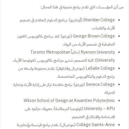
من أبرز المؤسسات التي تقدم برامج متميزة في هذا المجال:
Sheridan College (أونتاريو): برنامج الدبلوم المتقدم في تصميم
الأزياء والتقنيات.
George Brown College (تورنتو): يُعد برنامج بكالوريوس الفنون
التطبيقية في تصميم الأزياء من الرواد.
Ryerson University (حالياً Toronto Metropolitan
University): كلية التصميم تشتهر ببرنامج بكالوريوس تكنولوجيا الأزياء.
LaSalle College (مونتريال وفانكوفر): يقدم مجموعة واسعة من
برامج الدبلوم والبكالوريوس المتخصصة.
Seneca College (تورنتو): برامج متقدمة تركز على إدارة الأزياء وتجارة
التجزئة.
Wilson School of Design at Kwantlen Polytechnic
University – KPU (كولومبيا البريطانية): معروف بتركيزه على
الاستدامة والابتكار في التصميم.
Collège Sainte-Anne (مونتريال): يقدم برامج فرنسية وإنجليزية