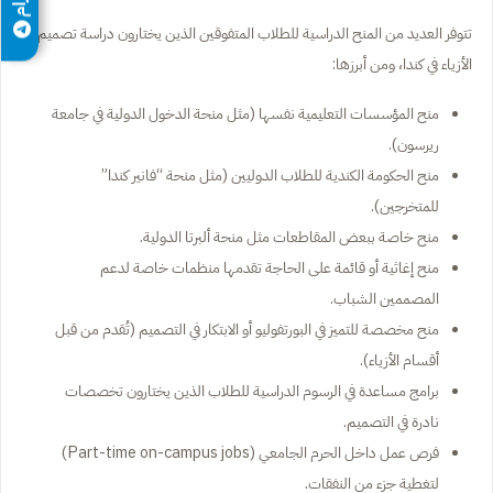
تتوفر العديد من المنح الدراسية للطلاب المتفوقين الذين يختارون دراسة تصميم
الأزياء في كندا، ومن أبرزها:
منح المؤسسات التعليمية نفسها (مثل منحة الدخول الدولية في جامعة
ريرسون).
منح الحكومة الكندية للطلاب الدوليين (مثل منحة “فانير كندا”
للمتخرجين).
منح خاصة ببعض المقاطعات مثل منحة ألبرتا الدولية.
منح إغاثية أو قائمة على الحاجة تقدمها منظمات خاصة لدعم
المصممين الشباب.
منح مخصصة للتميز في البورتفوليو أو الابتكار في التصميم (تُقدم من قبل
أقسام الأزياء).
برامج مساعدة في الرسوم الدراسية للطلاب الذين يختارون تخصصات
نادرة في التصميم.
فرص عمل داخل الحرم الجامعي (Part-time on-campus jobs)
لتغطية جزء من النفقات.