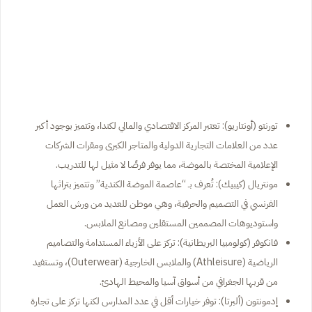
تورنتو (أونتاريو): تعتبر المركز الاقتصادي والمالي لكندا، وتتميز بوجود أكبر
عدد من العلامات التجارية الدولية والمتاجر الكبرى ومقرات الشركات
الإعلامية المختصة بالموضة، مما يوفر فرصًا لا مثيل لها للتدريب.
مونتريال (كيبيك): تُعرف بـ “عاصمة الموضة الكندية” وتتميز بتراثها
الفرنسي في التصميم والحرفية، وهي موطن للعديد من ورش العمل
واستوديوهات المصممين المستقلين ومصانع الملابس.
فانكوفر (كولومبيا البريطانية): تركز على الأزياء المستدامة والتصاميم
الرياضية (Athleisure) والملابس الخارجية (Outerwear)، وتستفيد
من قربها الجغرافي من أسواق آسيا والمحيط الهادئ.
إدمونتون (ألبرتا): توفر خيارات أقل في عدد المدارس لكنها تركز على تجارة