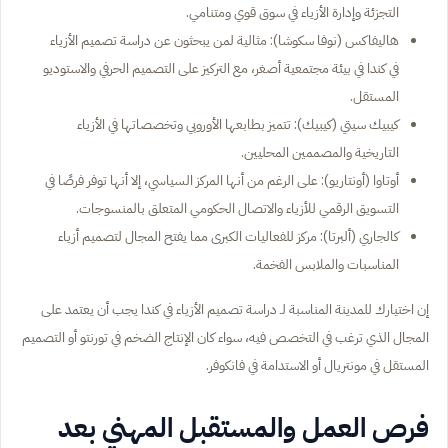
التجزئة وإدارة الأزياء في سوق قوي ومتنامي.
هاليفاكس (نوفا سكوشا): مثالية لمن يبحثون عن دراسة تصميم الأزياء
في كندا في بيئة مجتمعية أصغر، مع التركيز على التصميم الحرفي والاستوديو
المستقل.
كيبيك سيتي (كيبيك): تتميز بطابعها الأوروبي وتخصصاتها في الأزياء
التاريخية والمصممين المحليين.
أوتاوا (أونتاريو): على الرغم من أنها المركز السياسي، إلا أنها توفر فرصًا في
التسويق الرقمي للأزياء والاتصال الحكومي المتعلق بالمنسوجات.
كالجاري (ألبرتا): مركز للفعاليات الكبرى مما يفتح المجال لتصميم أزياء
المناسبات والملابس الفخمة.
إن اختيارك للمدينة المناسبة لـ دراسة تصميم الأزياء في كندا يجب أن يعتمد على
المجال الذي ترغب في التخصص فيه، سواء كان الإنتاج الضخم في تورنتو أو التصميم
المستقل في مونتريال أو الاستدامة في فانكوفر.
فرص العمل والمستقبل المهني بعد