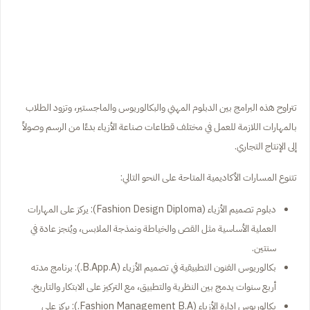
تتراوح هذه البرامج بين الدبلوم المهني والبكالوريوس والماجستير، وتزود الطلاب
بالمهارات اللازمة للعمل في مختلف قطاعات صناعة الأزياء بدءًا من الرسم وصولاً
إلى الإنتاج التجاري.
تتنوع المسارات الأكاديمية المتاحة على النحو التالي:
دبلوم تصميم الأزياء (Fashion Design Diploma): يركز على المهارات
العملية الأساسية مثل القص والخياطة ونمذجة الملابس، ويُنجز عادة في
سنتين.
بكالوريوس الفنون التطبيقية في تصميم الأزياء (B.App.A.): برنامج مدته
أربع سنوات يدمج بين النظرية والتطبيق، مع التركيز على الابتكار والتاريخ.
بكالوريوس إدارة الأزياء (Fashion Management B.A.): يركز على