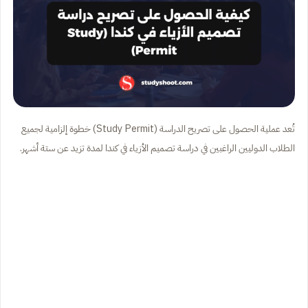
تُعد عملية الحصول على تصريح الدراسة (Study Permit) خطوة إلزامية لجميع
الطلاب الدوليين الراغبين في دراسة تصميم الأزياء في كندا لمدة تزيد عن ستة أشهر.