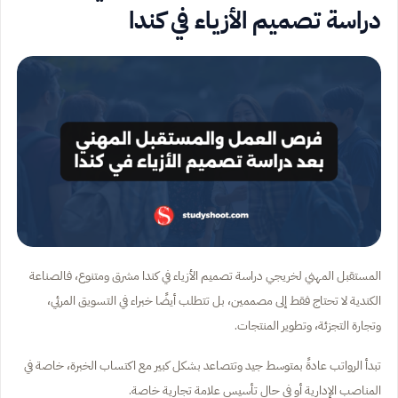
دراسة تصميم الأزياء في كندا
المستقبل المهني لخريجي دراسة تصميم الأزياء في كندا مشرق ومتنوع، فالصناعة
الكندية لا تحتاج فقط إلى مصممين، بل تتطلب أيضًا خبراء في التسويق المرئي،
وتجارة التجزئة، وتطوير المنتجات.
تبدأ الرواتب عادةً بمتوسط جيد وتتصاعد بشكل كبير مع اكتساب الخبرة، خاصة في
المناصب الإدارية أو في حال تأسيس علامة تجارية خاصة.