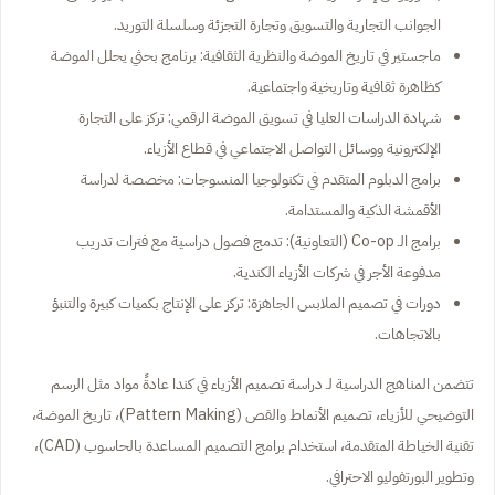
الجوانب التجارية والتسويق وتجارة التجزئة وسلسلة التوريد.
ماجستير في تاريخ الموضة والنظرية الثقافية: برنامج بحثي يحلل الموضة
كظاهرة ثقافية وتاريخية واجتماعية.
شهادة الدراسات العليا في تسويق الموضة الرقمي: تركز على التجارة
الإلكترونية ووسائل التواصل الاجتماعي في قطاع الأزياء.
برامج الدبلوم المتقدم في تكنولوجيا المنسوجات: مخصصة لدراسة
الأقمشة الذكية والمستدامة.
برامج الـ Co-op (التعاونية): تدمج فصول دراسية مع فترات تدريب
مدفوعة الأجر في شركات الأزياء الكندية.
دورات في تصميم الملابس الجاهزة: تركز على الإنتاج بكميات كبيرة والتنبؤ
بالاتجاهات.
تتضمن المناهج الدراسية لـ دراسة تصميم الأزياء في كندا عادةً مواد مثل الرسم
التوضيحي للأزياء، تصميم الأنماط والقص (Pattern Making)، تاريخ الموضة،
تقنية الخياطة المتقدمة، استخدام برامج التصميم المساعدة بالحاسوب (CAD)،
وتطوير البورتفوليو الاحترافي.