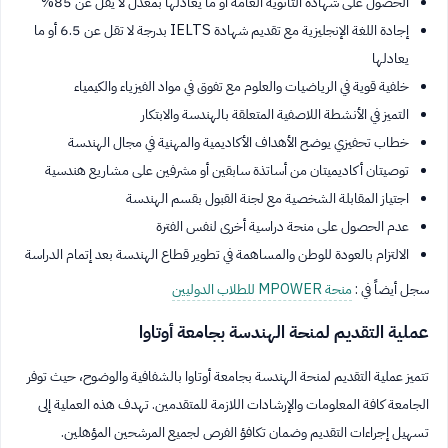
الحصول على شهادة الثانوية العامة أو ما يعادلها بمعدل لا يقل عن 85%
إجادة اللغة الإنجليزية مع تقديم شهادة IELTS بدرجة لا تقل عن 6.5 أو ما
يعادلها
خلفية قوية في الرياضيات والعلوم مع تفوق في مواد الفيزياء والكيمياء
التميز في الأنشطة اللاصفية المتعلقة بالهندسة والابتكار
خطاب تحفيزي يوضح الأهداف الأكاديمية والمهنية في مجال الهندسة
توصيتان أكاديميتان من أساتذة سابقين أو مشرفين على مشاريع هندسية
اجتياز المقابلة الشخصية مع لجنة القبول بقسم الهندسة
عدم الحصول على منحة دراسية أخرى لنفس الفترة
الالتزام بالعودة للوطن والمساهمة في تطوير قطاع الهندسة بعد إتمام الدراسة
سجل أيضاً في :
منحة MPOWER للطلاب الدوليين
عملية التقديم لمنحة الهندسة بجامعة أوتاوا
تتميز عملية التقديم لمنحة الهندسة بجامعة أوتاوا بالشفافية والوضوح، حيث توفر
الجامعة كافة المعلومات والإرشادات اللازمة للمتقدمين. تهدف هذه العملية إلى
تسهيل إجراءات التقديم وضمان تكافؤ الفرص لجميع المرشحين المؤهلين.