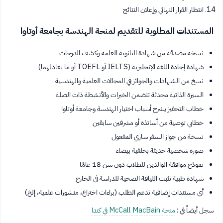
انتظار القرار النهائي وإعلان النتائج
المستندات المطلوبة للتقديم لمنحة الهندسة بجامعة أوتاوا
نسخة مصدقة من شهادة الثانوية العامة وكشف الدرجات
شهادة إجادة اللغة الإنجليزية (IELTS أو TOEFL أو ما يعادلهما)
نسخ من الشهادات والجوائز في المجالات العلمية والهندسية
السيرة الذاتية محدثة تتضمن الخبرات والأنشطة ذات الصلة
خطاب التحفيز يشرح أسباب اختيار الهندسة وجامعة أوتاوا
خطابي توصية من أساتذة أو مشرفين سابقين
نسخة من جواز السفر ساري المفعول
صورة شخصية حديثة بخلفية بيضاء
نموذج موافقة الوالدين للطلاب دون سن 18 عامًا
شهادة طبية تثبت اللياقة الصحية للدراسة في الخارج
أي مستندات إضافية تدعم الطلب (براءات اختراع، منشورات علمية، إلخ)
سجل أيضاً في :
منحة McCall MacBain في كندا