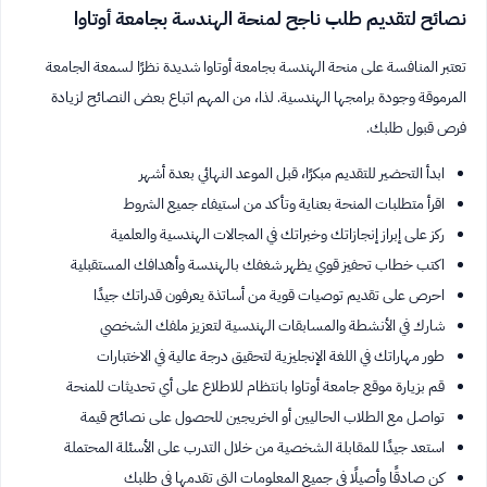
نصائح لتقديم طلب ناجح لمنحة الهندسة بجامعة أوتاوا
تعتبر المنافسة على منحة الهندسة بجامعة أوتاوا شديدة نظرًا لسمعة الجامعة
المرموقة وجودة برامجها الهندسية. لذا، من المهم اتباع بعض النصائح لزيادة
فرص قبول طلبك.
ابدأ التحضير للتقديم مبكرًا، قبل الموعد النهائي بعدة أشهر
اقرأ متطلبات المنحة بعناية وتأكد من استيفاء جميع الشروط
ركز على إبراز إنجازاتك وخبراتك في المجالات الهندسية والعلمية
اكتب خطاب تحفيز قوي يظهر شغفك بالهندسة وأهدافك المستقبلية
احرص على تقديم توصيات قوية من أساتذة يعرفون قدراتك جيدًا
شارك في الأنشطة والمسابقات الهندسية لتعزيز ملفك الشخصي
طور مهاراتك في اللغة الإنجليزية لتحقيق درجة عالية في الاختبارات
قم بزيارة موقع جامعة أوتاوا بانتظام للاطلاع على أي تحديثات للمنحة
تواصل مع الطلاب الحاليين أو الخريجين للحصول على نصائح قيمة
استعد جيدًا للمقابلة الشخصية من خلال التدرب على الأسئلة المحتملة
كن صادقًا وأصيلًا في جميع المعلومات التي تقدمها في طلبك