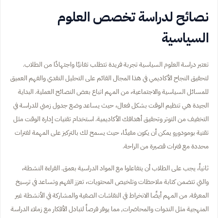
نصائح لدراسة تخصص العلوم
السياسية
تعتبر دراسة العلوم السياسية تجربة فريدة تتطلب تفانيًا واجتهادًا من الطلاب.
لتحقيق النجاح الأكاديمي في هذا المجال القائم على التحليل النقدي والفهم العميق
للمسائل السياسية والاجتماعية، من المهم اتباع بعض النصائح العملية. البداية
الجيدة هي تنظيم الوقت بشكل فعال، حيث يساعد وضع جدول زمني للدراسة في
التخفيف من التوتر وتحقيق أهدافك الأكاديمية. استخدام تقنيات إدارة الوقت مثل
تقنية بومودورو يمكن أن يكون مفيدًا، حيث يسمح لك بالتركيز على المهمة لفترات
محددة مع فترات قصيرة من الراحة.
ثانياً، يجب على الطلاب أن يتفاعلوا مع المواد الدراسية بعمق. القراءة النشطة،
والتي تتضمن كتابة ملاحظات وتلخيص المحتويات، تعزز الفهم وتساعد في ترسيخ
المعرفة. من المهم أيضًا الانخراط في النقاشات الصفية والمشاركة في الأنشطة غير
المنهجية مثل الندوات والمحاضرات, مما يوفر فرصاً لتبادل الأفكار مع زملاء الدراسة