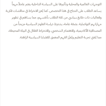
التوجهات العالمية والمحلية وتأثيرها على السياسة الداخلية يعتبر عاملاً مهماً
يساعد الطلاب على النجاح في هذا التخصص. كما يُعزز الانخراط في مناقشات فكرية
وفعاليات ذات طابع سياسي من ثقة الطلاب بأنفسهم، مما يساهم في تطوير
مهاراتهم التواصلية. بصفة عامة، يشترط دراسة العلوم السياسية مزيجاً من
المصداقية الأكاديمية، والاهتمام الشخصي، والانخراط الفعّال في البيئة المحيطة،
مما يُغني تجربة التعليم ويُعزّز الفهم المعمق للقضايا السياسية الراهنة.