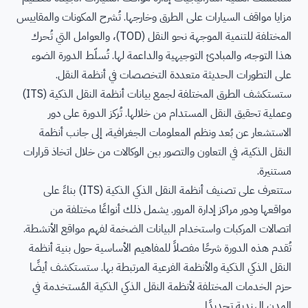
مزايا مواقف السيارات على الطرق وخارجها. تُشرح المكونات والمقاييس
المختلفة للتنمية الموجهة نحو النقل (TOD)، والعوامل التي تُحرك
هذا التوجه، والمبادئ التوجيهية والداعمة لها. تُسلّط الدورة الضوء
على التطورات الحديثة متعددة التخصصات في أنظمة النقل.
ستستكشف الطرق المختلفة لجمع بيانات أنظمة النقل الذكية (ITS)
وعملية تحقيق النقل المستدام من خلالها. تُركز الدورة على دور
الاستشعار عن بُعد ونظم المعلومات الجغرافية، إلى جانب أنظمة
النقل الذكية، في التعاون والتصور بين الوكالات من خلال اتخاذ قرارات
مستنيرة.
ستتعرف على تصنيف أنظمة النقل الذكي الذكية (ITS) بناءً على
مواقعها ودور مراكز إدارة المرور. يشمل ذلك أنواعًا مختلفة من
اتصالات المركبات واستخدام البيانات الضخمة لفهم مواقع الأنشطة.
تُقدم هذه الدورة شرحًا مفصلاً للمفاهيم الأساسية حول بنية أنظمة
النقل الذكي الذكية والأنظمة الفرعية المرتبطة بها. ستستكشف أيضًا
حزم الخدمات المختلفة لأنظمة النقل الذكي الذكية المُستخدمة في
المدن الهندية تحديدًا.