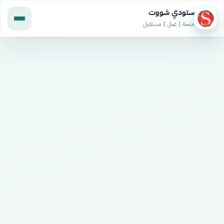
ستودي شووت
منحة | عمل | مستقبل