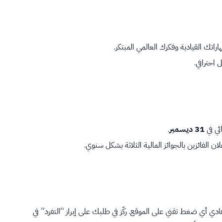
اتك القيادية وفكرك العالمي المبتكر.
 احترافي.
ئي في
31 ديسمبر
.
علان الفائزين بالجوائز المالية الثلاثة بشكل سنوي.
ادي أي ضغط تقني على الموقع. ركّز في طلبك على إبراز “التفرد” في