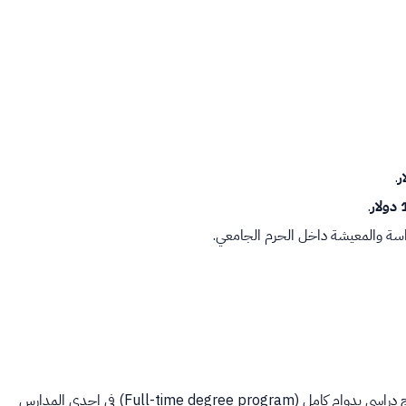
.
ر
.
راسة والمعيشة داخل الحرم الجامعي.
أن تكون مقبولاً (Accepted) أو مسجلاً بالفعل (Enrolled) في برنامج دراسي بدوام كامل (Full-time degree program) في إحدى المدارس