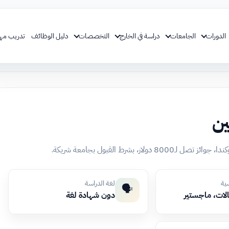
الدورات
الجامعات
دراسة في الخارج
التخصصات
دليل الوظائف
تدريب مه
سية
لغة الدراسة
🗣️
الات، ماجستير
دون شهادة لغة