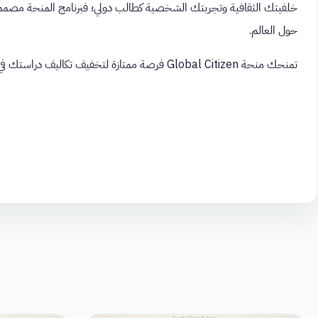
خلفيتك الثقافية وتجربتك الشخصية كطالب دولي؛ فبرنامج المنحة مصمم خ
حول العالم.
تمنحك منحة Global Citizen فرصة ممتازة لتخفيف تكاليف دراستك في أمريكا أو كندا والتميز كقائد مستقبلي ملهم بثقة.