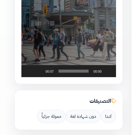
00:07
00:00
التصنيفات
كندا
دون شهادة لغة
ممولة جزئياً