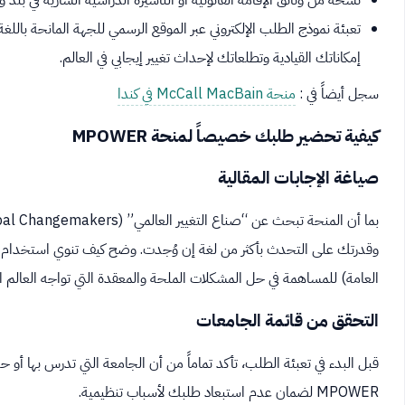
نسخة من وثائق الإقامة القانونية أو التأشيرة الدراسية السارية في بلد 
إمكاناتك القيادية وتطلعاتك لإحداث تغيير إيجابي في العالم.
سجل أيضاً في :
منحة McCall MacBain في كندا
كيفية تحضير طلبك خصيصاً لمنحة MPOWER
صياغة الإجابات المقالية
وقدرتك على التحدث بأكثر من لغة إن وُجدت. وضح كيف تنوي استخدام تخ
العامة) للمساهمة في حل المشكلات الملحة والمعقدة التي تواجه العالم ال
التحقق من قائمة الجامعات
قبل البدء في تعبئة الطلب، تأكد تماماً من أن الجامعة التي تدرس بها أ
MPOWER لضمان عدم استبعاد طلبك لأسباب تنظيمية.