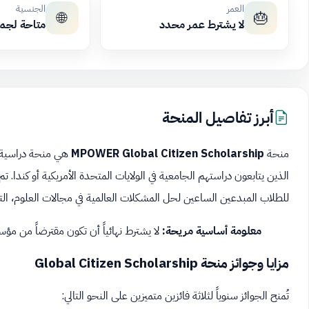
العمر
الجنسية
🌐
🎂
لا يشترط عمر محدد
متاحة لجم
أبرز تفاصيل المنحة
منحة
MPOWER Global Citizen Scholarship
الذين يتابعون دراستهم الجامعية في الولايات المتحدة الأمريكية أو كندا
للطلاب المبدعين الساعين لحل المشكلات العالمية في مجالات العلوم، التك
معلومة أساسية مريحة:
لا يشترط نهائياً أن تكون مقترضاً من مؤسسة MPOWER أو عميلاً لديها للتقدم إلى هذ
مزايا وجوائز منحة Global Citizen Scholarship
تُمنح الجوائز سنوياً لثلاثة فائزين متميزين على النحو التالي: