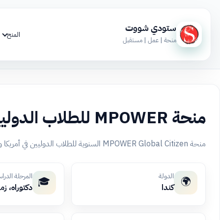
ستودي شووت
المنح
منحة | عمل | مستقبل
منحة MPOWER للطلاب الدوليين
منحة MPOWER Global Citizen السنوية للطلاب الدوليين في أمريكا وكندا، جوائز تصل لـ8000 دولار، بشرط القبول بجامعة شريكة.
الدولة
المرحلة الدرا
🎓
🌍
كندا
دكتوراه، زم