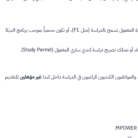
يجب أن تمتلك تأشيرة طالب سارية المفعول تسمح بالدراسة (مثل F1)، أو تكون محمياً بموجب برنامج الديكا
تمتلك تصريح دراسة كندي ساري المفعول (Study Permit).
 والمواطنون الكنديون الراغبون في الدراسة داخل كندا
غير مؤهلين
للتقديم