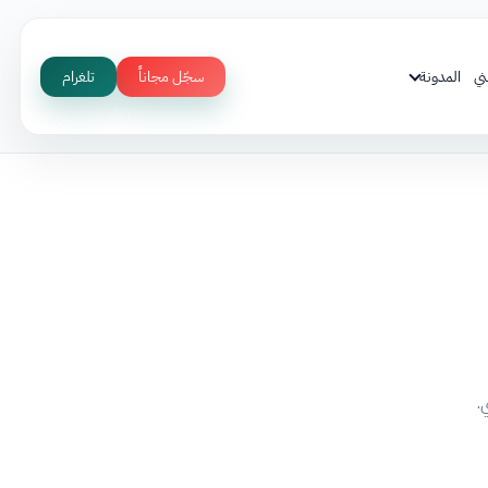
ني
المدونة
سجّل مجاناً
تلغرام
.